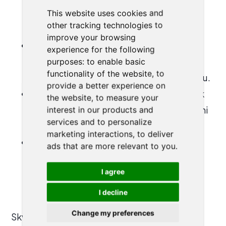
texty, které osloví potenciální klienty,
This website uses cookies and
other tracking technologies to
budují důvěru a dlouhodobé vztahy.
improve your browsing
Praktické nástroje
– Získáte osvědčené
experience for the following
postupy a šablony pro tvorbu nadpisů,
purposes:
to enable basic
functionality of the website
,
to
výzev k akci a dalších klíčových částí textu.
provide a better experience on
Jednotný styl a sdělení
– Naučíte se, jak
the website
,
to measure your
udržet konzistentní hlas a tón napříč všemi
interest in our products and
services and to personalize
komunikačními kanály.
marketing interactions
,
to deliver
Efektivní strategie
– Přizpůsobíte svůj
ads that are more relevant to you
.
obsah různým cílovým skupinám a
I agree
platformám tak, aby byl co nejúčinnější.
I decline
Change my preferences
Skvělý copywriting pomůže vaší kanceláři