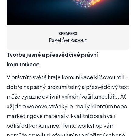
SPEAKERS
Pavel Šenkapoun
Tvorba jasné a přesvědčivé právní
komunikace
V právním světě hraje komunikace klíčovou roli –
dobře napsaný, srozumitelný a přesvědčivý text
může výrazně ovlivnit vnímání vaší kanceláře. Ať
už jde o webové stránky, e-maily klientům nebo
marketingové materiály, kvalitní obsah vás
odliší od konkurence. Tento workshop vám
pomůže osvojit si efektivní psaní přizpůsobené