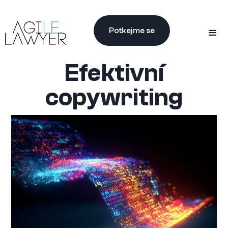
Potkejme se
Efektivní
copywriting