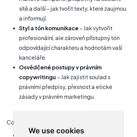
sítě a další – jak tvořit texty, které zaujmou
a informují.
Styl a tón komunikace
– Jak vytvořit
profesionální, ale zároveň přístupný tón
odpovídající charakteru a hodnotám vaší
kanceláře.
Osvědčené postupy v právním
copywritingu
– Jak zajistit soulad s
právními předpisy, přesnost a etické
zásady v právním marketingu.
Co vám workshop přinese:
We use cookies
Lepší komunikační dovednosti
– Pište