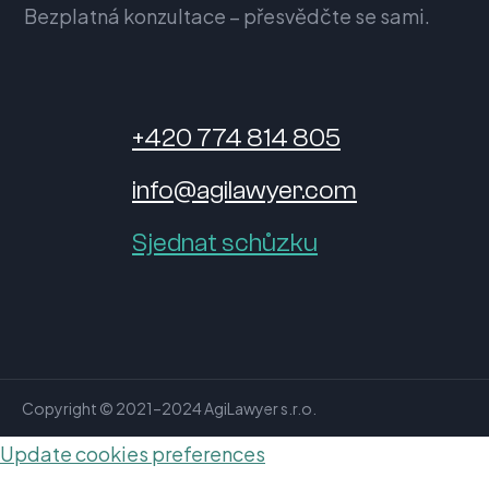
Bezplatná konzultace – přesvědčte se sami.
+420 774 814 805
info@agilawyer.com
Sjednat schůzku
Copyright © 2021–2024 AgiLawyer s.r.o.
Update cookies preferences