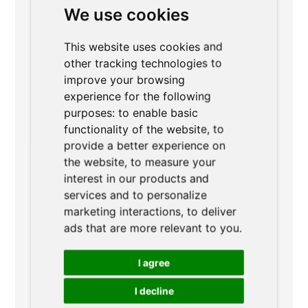
We use cookies
This website uses cookies and
other tracking technologies to
improve your browsing
experience for the following
purposes:
to enable basic
Miroslav Hyrman
functionality of the website
,
to
provide a better experience on
Miroslav je spoluzakladatelem AgiLawyer.
the website
,
to measure your
Pomáhá právním týmům využívat umělou
interest in our products and
services and to personalize
inteligenci, datovou analytiku a digitální
marketing interactions
,
to deliver
marketing ke zefektivnění rozhodovacích
ads that are more relevant to you
.
procesů a zlepšení služeb klientům. Jeho
I agree
odbornost umožňuje firmám přizpůsobit se,
I decline
inovovat a prosperovat v dnešním