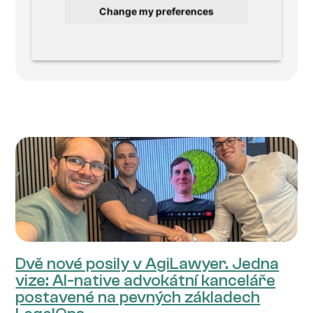
Change my preferences
technologicky orientovaném právním
prostředí.
Dvě nové posily v AgiLawyer. Jedna
vize: AI-native advokátní kanceláře
postavené na pevných základech