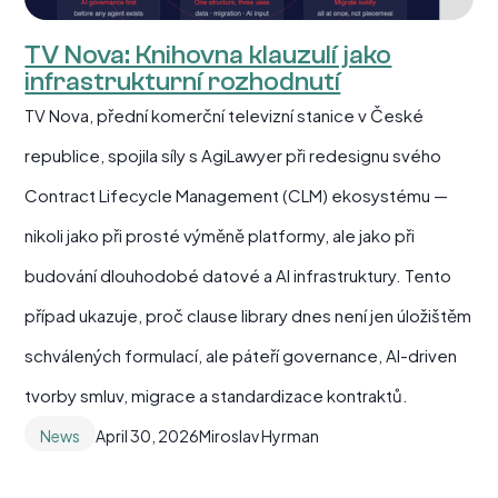
TV Nova: Knihovna klauzulí jako
infrastrukturní rozhodnutí
TV Nova, přední komerční televizní stanice v České
republice, spojila síly s AgiLawyer při redesignu svého
Contract Lifecycle Management (CLM) ekosystému —
nikoli jako při prosté výměně platformy, ale jako při
budování dlouhodobé datové a AI infrastruktury. Tento
případ ukazuje, proč clause library dnes není jen úložištěm
schválených formulací, ale páteří governance, AI-driven
tvorby smluv, migrace a standardizace kontraktů.
News
April 30, 2026
Miroslav Hyrman