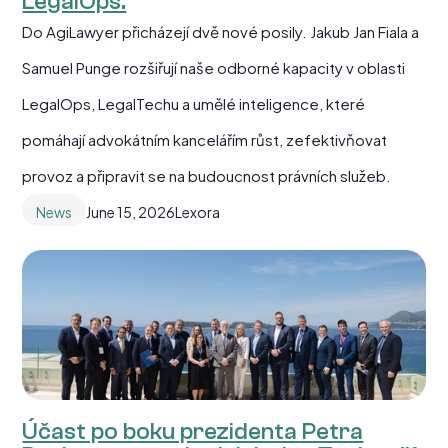
LegalOps.
Do AgiLawyer přicházejí dvě nové posily. Jakub Jan Fiala a
Samuel Punge rozšiřují naše odborné kapacity v oblasti
LegalOps, LegalTechu a umělé inteligence, které
pomáhají advokátním kancelářím růst, zefektivňovat
provoz a připravit se na budoucnost právních služeb.
News
June 15, 2026
Lexora
Účast po boku prezidenta Petra