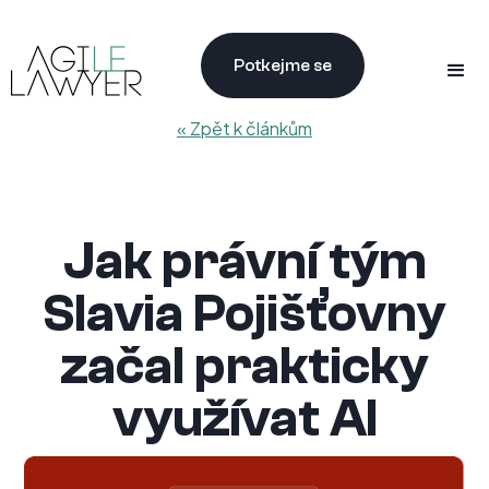
Potkejme se
« Zpět k článkům
Jak právní tým
Slavia Pojišťovny
začal prakticky
využívat AI