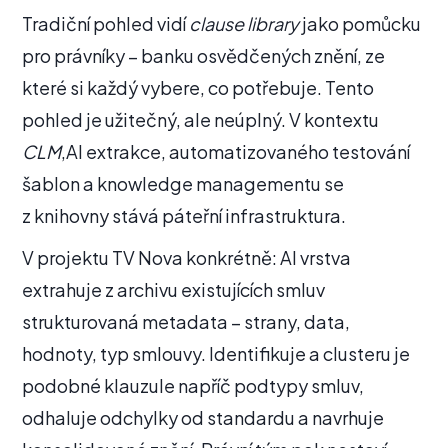
Tradiční pohled vidí
clause library
jako pomůcku
pro právníky – banku osvědčených znění, ze
které si každý vybere, co potřebuje. Tento
pohled je užitečný, ale neúplný. V kontextu
CLM
,AI extrakce, automatizovaného testování
šablon a knowledge managementu se
z knihovny stává páteřní infrastruktura.
V projektu TV Nova konkrétně: AI vrstva
extrahuje z archivu existujících smluv
strukturovaná metadata – strany, data,
hodnoty, typ smlouvy. Identifikuje a clusteru je
podobné klauzule napříč podtypy smluv,
odhaluje odchylky od standardu a navrhuje