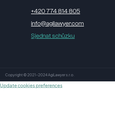
+420 774 814 805
info@agilawyer.com
Sjednat schůzku
Copyright © 2021–2024 AgiLawyer s.r.o.
Update cookies preferences