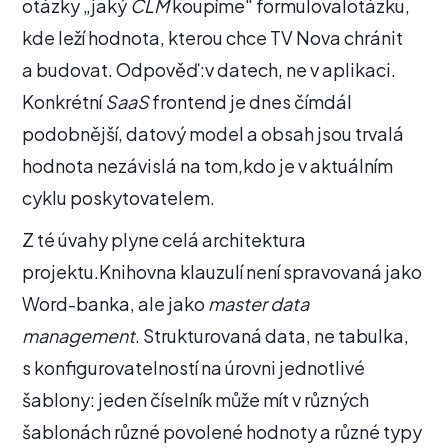
otázky „jaký
CLM
koupíme" formulovalotázku,
kde leží hodnota, kterou chce TV Nova chránit
a budovat. Odpověď:v datech, ne v aplikaci.
Konkrétní
SaaS
frontend je dnes čímdál
podobnější, datový model a obsah jsou trvalá
hodnota nezávislá na tom,kdo je v aktuálním
cyklu poskytovatelem.
Z té úvahy plyne celá architektura
projektu.Knihovna klauzulí není spravovaná jako
Word-banka, ale jako
master data
management
. Strukturovaná data, ne tabulka,
s konfigurovatelností na úrovni jednotlivé
šablony: jeden číselník může mít v různých
šablonách různé povolené hodnoty a různé typy