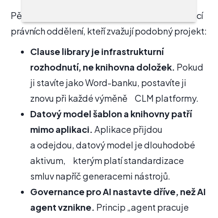
Pět principů pro in-house právní týmy a vedoucí
právních oddělení, kteří zvažují podobný projekt:
Clause library je infrastrukturní
rozhodnutí, ne knihovna doložek.
Pokud
ji stavíte jako Word-banku, postavíte ji
znovu při každé výměně CLM platformy.
Datový model šablon a knihovny patří
mimo aplikaci.
Aplikace přijdou
a odejdou, datový model je dlouhodobé
aktivum, kterým platí standardizace
smluv napříč generacemi nástrojů.
Governance pro AI nastavte dříve, než AI
agent vznikne.
Princip „agent pracuje