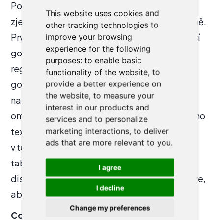
Po oficiálním kick-offu přišla série úmyslných
This website uses cookies and
zjednodušení, která stojí za zmínku samostatně.
other tracking technologies to
První várka must-have šablon pro nadcházející
improve your browsing
experience for the following
go-live se staví bez
clause library
– z důvodu
purposes:
to enable basic
regresní bezpečnosti. Knihovna se postaví po
functionality of the website
,
to
go-live a šablony se na ni následně překlopí
provide a better experience on
the website
,
to measure your
naráz, ne inkrementálně. Migrace metadat se
interest in our products and
omezuje jen nato, co nelze vyčíst ze samotného
services and to personalize
textu smlouvy, protože všechno ostatní si AI
marketing interactions
,
to deliver
ads that are more relevant to you
.
v textu najde lépe než člověk v atributové
tabulce. To je kompetentní
I agree
disciplína:rozhodnutí, kdy odložit nice-to-have,
I decline
aby zůstalo místo pro must-have.
Change my preferences
Co si z toho odnést