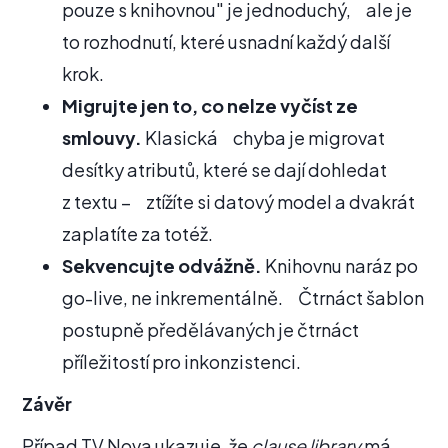
pouze s knihovnou" je jednoduchý, ale je
to rozhodnutí, které usnadní každý další
krok.
Migrujte jen to, co nelze vyčíst ze
smlouvy.
Klasická chyba je migrovat
desítky atributů, které se dají dohledat
z textu – ztížíte si datový model a dvakrát
zaplatíte za totéž.
Sekvencujte odvážně.
Knihovnu naráz po
go-live, ne inkrementálně. Čtrnáct šablon
postupně předělávaných je čtrnáct
příležitostí pro inkonzistenci.
Závěr
Případ TV Nova ukazuje, že
clause library
má