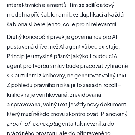
interaktivních elementů. Tím se sdílí datový
model napříč šablonami bez duplikací a každá
šablona si bere jen to, co je pro ni relevantní.
Druhý koncepční prvek je governance pro AI
postavená dříve, než AI agent vůbec existuje.
Princip je úmyslně přísný: jakýkoli budoucí AI
agent pro tvorbu smluv bude pracovat výhradně
s klauzulemi z knihovny, ne generovat volný text.
Z pohledu právního rizika je to zásadní rozdíl –
knihovna je verifikovaná, zrevidovaná
a spravovaná, volný text je vždy nový dokument,
který musí někdo znovu zkontrolovat. Plánovaný
proof-of-concept
agenta tak nevzniká do
prázdného prostoru, ale do připraveného