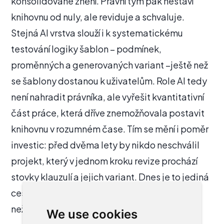
konsolidované znění. Právní tým pak nestaví
knihovnu od nuly, ale reviduje a schvaluje.
Stejná AI vrstva slouží i k systematickému
testování logiky šablon – podmínek,
proměnných a generovaných variant –ještě než
se šablony dostanou k uživatelům. Role AI tedy
není nahradit právníka, ale vyřešit kvantitativní
část práce, která dříve znemožňovala postavit
knihovnu v rozumném čase. Tím se mění i poměr
investic: před dvěma lety by nikdo neschválil
projekt, který v jednom kroku revize prochází
stovky klauzulí a jejich variant. Dnes je to jediná
cesta, jak postavit knihovnu s životností delší,
než je jeden platformový cyklus.
We use cookies