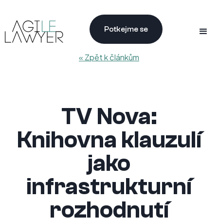
Potkejme se
« Zpět k článkům
TV Nova:
Knihovna klauzulí
jako
infrastrukturní
rozhodnutí