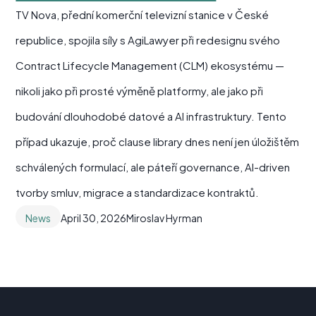
TV Nova, přední komerční televizní stanice v České
republice, spojila síly s AgiLawyer při redesignu svého
Contract Lifecycle Management (CLM) ekosystému —
nikoli jako při prosté výměně platformy, ale jako při
budování dlouhodobé datové a AI infrastruktury. Tento
případ ukazuje, proč clause library dnes není jen úložištěm
schválených formulací, ale páteří governance, AI-driven
tvorby smluv, migrace a standardizace kontraktů.
News
April 30, 2026
Miroslav Hyrman