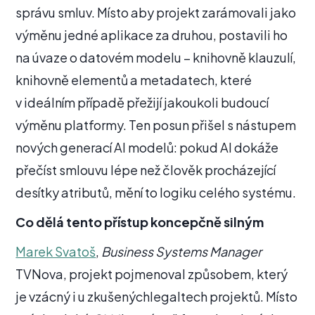
správu smluv. Místo aby projekt zarámovali jako
výměnu jedné aplikace za druhou, postavili ho
na úvaze o datovém modelu – knihovně klauzulí,
knihovně elementů a metadatech, které
v ideálním případě přežijí jakoukoli budoucí
výměnu platformy. Ten posun přišel s nástupem
nových generací AI modelů: pokud AI dokáže
přečíst smlouvu lépe než člověk procházející
desítky atributů, mění to logiku celého systému.
Co dělá tento přístup koncepčně silným
Marek Svatoš
,
Business Systems Manager
TVNova, projekt pojmenoval způsobem, který
je vzácný i u zkušenýchlegaltech projektů. Místo