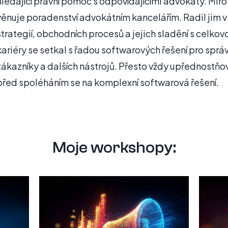
hledající právní pomoc s odpovídajícími advokáty. Miros
věnuje poradenství advokátním kancelářím. Radil jim 
strategií, obchodních procesů a jejich sladění s celkov
kariéry se setkal s řadou softwarových řešení pro správ
zákazníky a dalších nástrojů. Přesto vždy upřednostňo
před spoléháním se na komplexní softwarová řešení.
Moje workshopy: