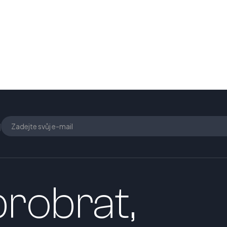
U
robrat,