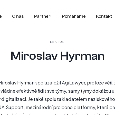
e
O nás
Partneři
Pomáháme
Kontakt
LEKTOR
Miroslav Hyrman
Miroslav Hyrman spoluzaložil AgiLawyer, protože věří,
zvládne efektivně řídit své týmy, samy týmy dokážou u
v digitalizaci. Je také spoluzakladatelem neziskového
UA.Support, mezinárodní pro bono platformy, která pro