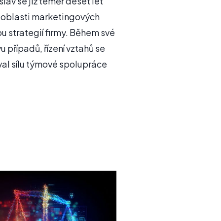
lav se již téměř deset let
v oblasti marketingových
ou strategií firmy. Během své
u případů, řízení vztahů se
val sílu týmové spolupráce