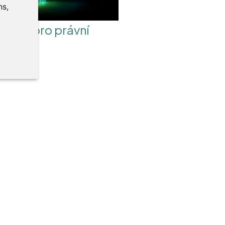
ns
,
dy AI pro právní
alisty
íc >>