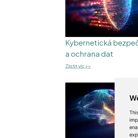
Kybernetická bezpe
a ochrana dat
Zjistit víc >>
We
Thi
imp
ena
exp