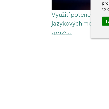
pro
to 
Využití potenciálu ve
I
jazykových modelů
Zjistit víc >>