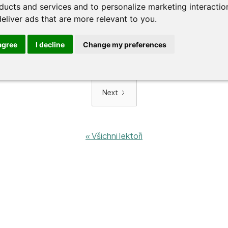
ducts and services and to personalize marketing interactio
deliver ads that are more relevant to you
.
lkých
Jak maximálně využít
Zákla
 agree
I decline
Change my preferences
Microsoft Copilot v právu
speci
Zjistit víc >>
Zjistit v
Next
« Všichni lektoři