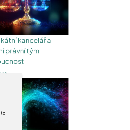
kátní kancelář a
ní právní tým
ucnosti
íc >>
:
to