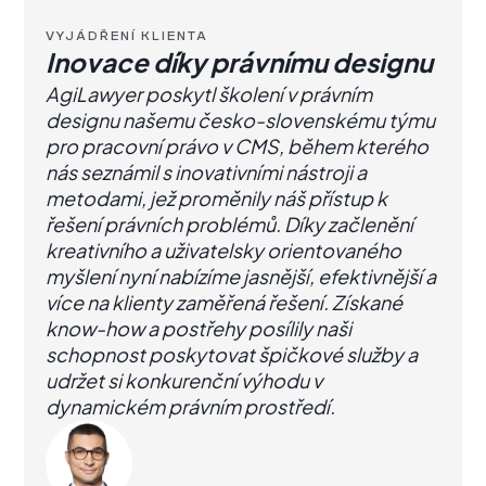
VYJÁDŘENÍ KLIENTA
Inovace díky právnímu designu
AgiLawyer poskytl školení v právním
designu našemu česko-slovenskému týmu
pro pracovní právo v CMS, během kterého
nás seznámil s inovativními nástroji a
metodami, jež proměnily náš přístup k
řešení právních problémů. Díky začlenění
kreativního a uživatelsky orientovaného
myšlení nyní nabízíme jasnější, efektivnější a
více na klienty zaměřená řešení. Získané
know-how a postřehy posílily naši
schopnost poskytovat špičkové služby a
udržet si konkurenční výhodu v
dynamickém právním prostředí.