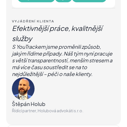
VYJÁDŘENÍ KLIENTA
Efektivnější práce, kvalitnější
služby
S YouTrackem jsme proměnili způsob,
jakým řídíme případy. Náš tým nyní pracuje
s větší transparentností, menším stresem a
má více času soustředit se na to
nejdůležitější – péči o naše klienty.
Štěpán Holub
Řídící partner, Holubová advokáti s.r.o.