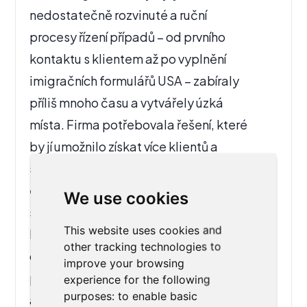
nedostatečně rozvinuté a ruční
procesy řízení případů – od prvního
kontaktu s klientem až po vyplnění
imigračních formulářů USA – zabíraly
příliš mnoho času a vytvářely úzká
místa. Firma potřebovala řešení, které
by jí umožnilo získat více klientů a
současně zpracovávat případy
efektivněji, aniž by utrpěla kvalita
We use cookies
služeb.
This website uses cookies and
Pomohli jsme kanceláři nastavit cílené
other tracking technologies to
digitální marketingové kanály pro
improve your browsing
přilákání a konverzi správných klientů
experience for the following
purposes:
to enable basic
a zároveň jsme zavedli automatizaci