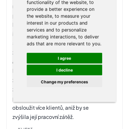
functionality of the website
,
to
napříč celým procesem správy
provide a better experience on
případů. Od zjednodušeného příjmu
the website
,
to measure your
interest in our products and
klientů až po automatické vyplňování
services and to personalize
imigračních formulářů USA nový
marketing interactions
,
to deliver
systém snížil administrativní zátěž,
ads that are more relevant to you
.
zvýšil přesnost a uvolnil zaměstnance,
I agree
aby se mohli více věnovat péči o
klienty. Výsledkem bylo zvýšení počtu
I decline
získaných poptávek, zrychlení
Change my preferences
zpracování případů a celkové zvýšení
produktivity – kancelář tak mohla
obsloužit více klientů, aniž by se
zvýšila její pracovní zátěž.