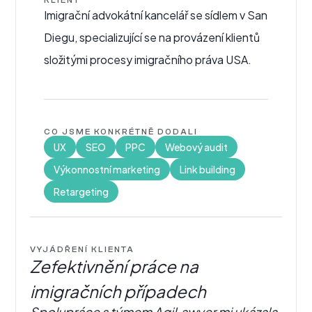
KLIENT
Imigrační advokátní kancelář se sídlem v San
Diegu, specializující se na provázení klientů
složitými procesy imigračního práva USA.
CO JSME KONKRÉTNĚ DODALI
UX
SEO
PPC
Webový audit
Výkonnostní marketing
Link building
Retargeting
VYJÁDŘENÍ KLIENTA
Zefektivnění práce na
imigračních případech
Spolupráce s týmem AgiLawyer mi ukázala,