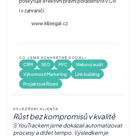
poskytuje efektivní právní poradenství v ČR
i v zahraničí.
www.klblegal.cz
CO JSME KONKRÉTNĚ DODALI
CRM
SEO
PPC
Webový audit
Výkonností Marketing
Link building
Projektové Řízení
VYJÁDŘENÍ KLIENTA
Růst bez kompromisů v kvalitě
S YouTrackem jsme dokázali automatizovat
procesy a držet tempo. Výsledkem je