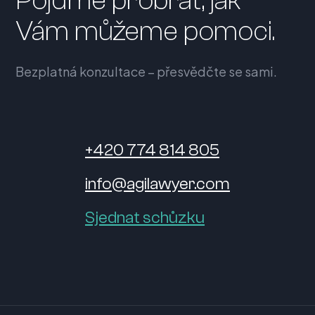
Pojďme probrat, jak
Vám můžeme pomoci.
Bezplatná konzultace – přesvědčte se sami.
+420 774 814 805
info@agilawyer.com
Sjednat schůzku