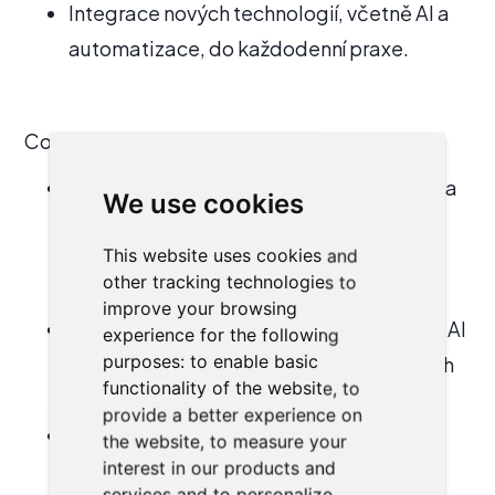
Integrace nových technologií, včetně AI a
automatizace, do každodenní praxe.
Co vám workshop přinese:
Osvědčené postupy – Vytvoření agilního a
We use cookies
klientsky orientovaného právního týmu,
This website uses cookies and
který se dokáže přizpůsobit měnícím se
other tracking technologies to
požadavkům.
improve your browsing
Inovativní nástroje – Využití analýzy dat a AI
experience for the following
purposes:
to enable basic
řešení pro efektivnější řízení každodenních
functionality of the website
,
to
operací a zlepšení výsledků.
provide a better experience on
Efektivní procesy – Optimalizace
the website
,
to measure your
interest in our products and
pracovních postupů pro maximální
services and to personalize