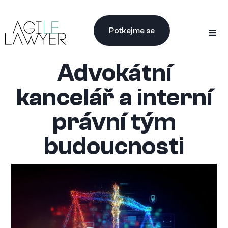
Potkejme se
Advokátní
kancelář a interní
právní tým
budoucnosti