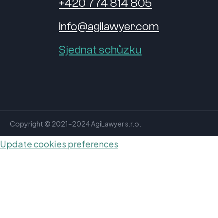
+420 774 814 805
info@agilawyer.com
Sjednat schůzku
Copyright © 2021–2024 AgiLawyer s.r.o.
Update cookies preferences