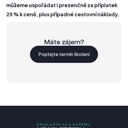
můžeme uspořádat i prezenčně za příplatek
25 % k ceně, plus případné cestovní náklady.
Máte zájem?
Poptejte termín školení
PŘIHLAŠTE SE K NAŠEMU