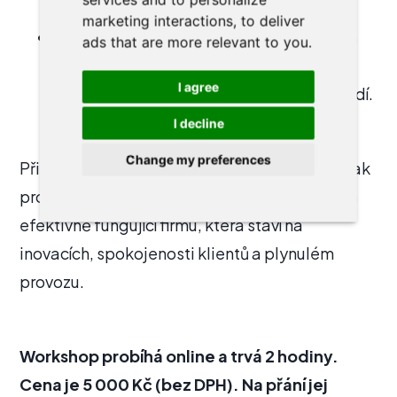
přidanou hodnotu pro klienty i kancelář.
marketing interactions
,
to deliver
Strategický přístup – Nové perspektivy a
ads that are more relevant to you
.
strategie pro úspěšné fungování v
I agree
dynamicky se vyvíjejícím právním prostředí.
I decline
Change my preferences
Přidejte se k nám a získejte jasnou strategii, jak
proměnit svou advokátní kancelář v moderní a
efektivně fungující firmu, která staví na
inovacích, spokojenosti klientů a plynulém
provozu.
Workshop probíhá online a trvá 2 hodiny.
Cena je 5 000 Kč (bez DPH). Na přání jej